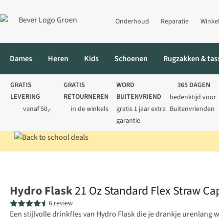
Onderhoud
Reparatie
Winke
Dames
Heren
Kids
Schoenen
Rugzakken & tas
GRATIS
GRATIS
WORD
365 DAGEN
LEVERING
RETOURNEREN
BUITENVRIEND
bedenktijd voor
vanaf 50,-
in de winkels
gratis 1 jaar extra
Buitenvrienden
garantie
Home
Drinkflessen
Waterflessen
21 Oz Standard Flex Straw C
Hydro Flask
21 Oz Standard Flex Straw Cap
6 review
Een stijlvolle drinkfles van Hydro Flask die je drankje urenlan