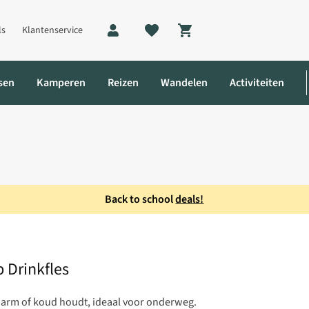
ls
Klantenservice
Shopping cart
sen
Kamperen
Reizen
Wandelen
Activiteiten
Back to school
deals!
ap Drinkfles
 Drinkfles
g warm of koud houdt, ideaal voor onderweg.