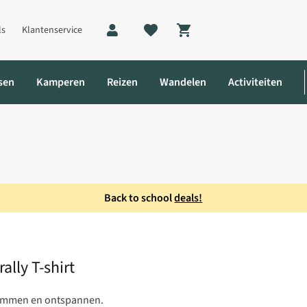
ls
Klantenservice
Shopping cart
sen
Kamperen
Reizen
Wandelen
Activiteiten
Back to school
deals!
lly T-shirt
ally T-shirt
klimmen en ontspannen.