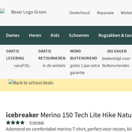
Onderhoud
Reparatie
Winke
Dames
Heren
Kids
Schoenen
Rugzakken & tas
GRATIS
GRATIS
WORD
365 DAGEN
LEVERING
RETOURNEREN
BUITENVRIEND
bedenktijd voor
vanaf 50,-
in de winkels
gratis 1 jaar extra
Buitenvrienden
garantie
Home
Heren
Shirts
T-shirts
Merino 150 Tech Lite Hike Natura
icebreaker
Merino 150 Tech Lite Hike Natur
4 review
Ademend en comfortabel merino T-shirt, perfect voor reizen, 