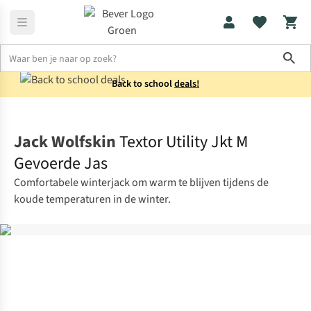
Sho
Back to school
deals!
Jassen
Winterjassen
Jack Wolfskin
Textor Utility Jkt M
Gevoerde Jas
Comfortabele winterjack om warm te blijven tijdens de
koude temperaturen in de winter.