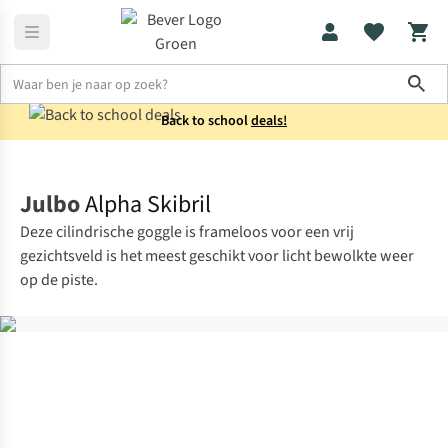
Sho
Back to school
deals!
Uitrusting
Skibrillen
Julbo
Alpha Skibril
Deze cilindrische goggle is frameloos voor een vrij
gezichtsveld is het meest geschikt voor licht bewolkte weer
op de piste.