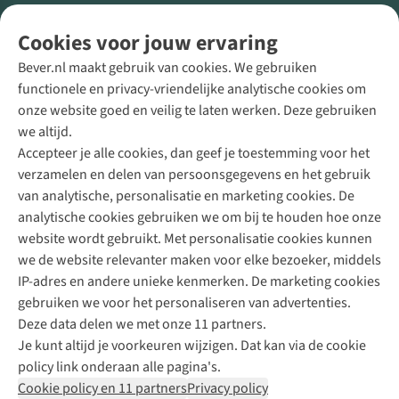
Volg ons voor meer Buiten
Cookies voor jouw ervaring
Bever.nl maakt gebruik van cookies. We gebruiken
functionele en privacy-vriendelijke analytische cookies om
onze website goed en veilig te laten werken. Deze gebruiken
Direct advies van een Buitenexpert
we altijd.
Accepteer je alle cookies, dan geef je toestemming voor het
+31 (0)85 888 50 88
verzamelen en delen van persoonsgegevens en het gebruik
+31 6 12 28 49 80
van analytische, personalisatie en marketing cookies. De
analytische cookies gebruiken we om bij te houden hoe onze
Contactformulier
website wordt gebruikt. Met personalisatie cookies kunnen
we de website relevanter maken voor elke bezoeker, middels
IP-adres en andere unieke kenmerken. De marketing cookies
Algeme
gebruiken we voor het personaliseren van advertenties.
voorwa
Deze data delen we met onze 11 partners.
|
Je kunt altijd je voorkeuren wijzigen. Dat kan via de cookie
Priva
policy link onderaan alle pagina's.
polic
Cookie policy en 11 partners
Privacy policy