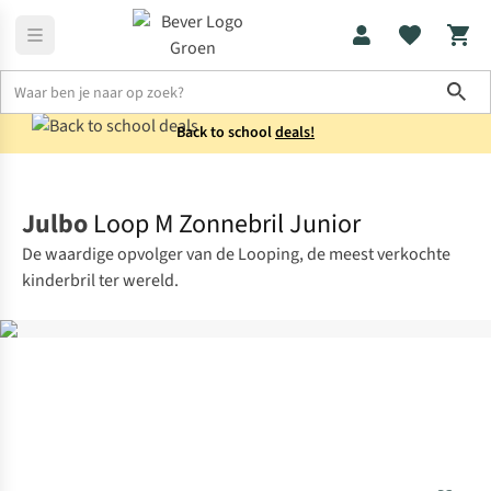
Sho
Back to school
deals!
Kids
Beach
Julbo
Loop M Zonnebril Junior
De waardige opvolger van de Looping, de meest verkochte
kinderbril ter wereld.