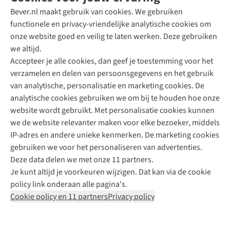
Bever.nl maakt gebruik van cookies. We gebruiken
functionele en privacy-vriendelijke analytische cookies om
onze website goed en veilig te laten werken. Deze gebruiken
Direct advies van een Buitenexpert
we altijd.
Accepteer je alle cookies, dan geef je toestemming voor het
+31 (0)85 888 50 88
verzamelen en delen van persoonsgegevens en het gebruik
+31 6 12 28 49 80
van analytische, personalisatie en marketing cookies. De
analytische cookies gebruiken we om bij te houden hoe onze
Contactformulier
website wordt gebruikt. Met personalisatie cookies kunnen
we de website relevanter maken voor elke bezoeker, middels
IP-adres en andere unieke kenmerken. De marketing cookies
Algeme
gebruiken we voor het personaliseren van advertenties.
voorwa
Deze data delen we met onze 11 partners.
|
Je kunt altijd je voorkeuren wijzigen. Dat kan via de cookie
Priva
policy link onderaan alle pagina's.
polic
Cookie policy en 11 partners
Privacy policy
|
Cook
polic