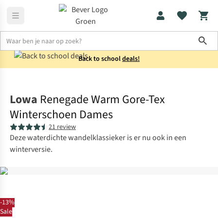
Sho
Back to school
deals!
Schoenen
Halfhoge wandelschoenen
Lowa
Renegade Warm Gore-Tex
Winterschoen Dames
21 review
Deze waterdichte wandelklassieker is er nu ook in een
winterversie.
-13%
Sale