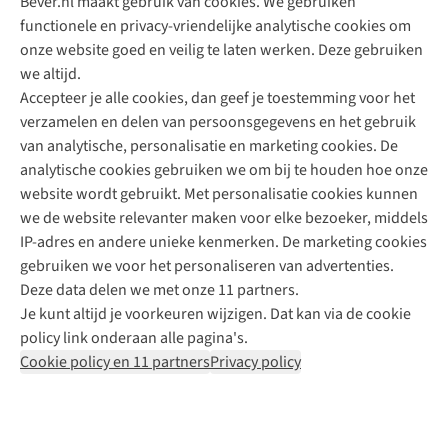
Bever.nl maakt gebruik van cookies. We gebruiken
functionele en privacy-vriendelijke analytische cookies om
onze website goed en veilig te laten werken. Deze gebruiken
Direct advies van een Buitenexpert
we altijd.
Accepteer je alle cookies, dan geef je toestemming voor het
+31 (0)85 888 50 88
verzamelen en delen van persoonsgegevens en het gebruik
+31 6 12 28 49 80
van analytische, personalisatie en marketing cookies. De
analytische cookies gebruiken we om bij te houden hoe onze
Contactformulier
website wordt gebruikt. Met personalisatie cookies kunnen
we de website relevanter maken voor elke bezoeker, middels
IP-adres en andere unieke kenmerken. De marketing cookies
Algeme
gebruiken we voor het personaliseren van advertenties.
voorwa
Deze data delen we met onze 11 partners.
|
Je kunt altijd je voorkeuren wijzigen. Dat kan via de cookie
Priva
policy link onderaan alle pagina's.
polic
Cookie policy en 11 partners
Privacy policy
|
Cook
polic
|