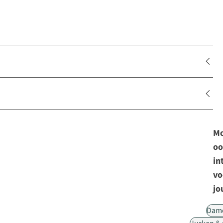
Mo
oo
in
vo
jo
Dam