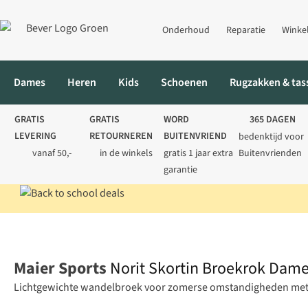
Onderhoud
Reparatie
Winke
Dames
Heren
Kids
Schoenen
Rugzakken & tas
GRATIS
GRATIS
WORD
365 DAGEN
LEVERING
RETOURNEREN
BUITENVRIEND
bedenktijd voor
vanaf 50,-
in de winkels
gratis 1 jaar extra
Buitenvrienden
garantie
Home
Dames
Jurken & rokken
Rokken
Norit Skortin Broe
Maier Sports
Norit Skortin Broekrok Dam
Lichtgewichte wandelbroek voor zomerse omstandigheden met een