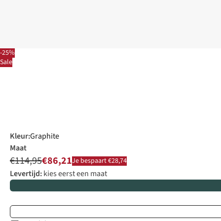
-25%
Sale
Kleur
:
Graphite
Maat
€114,95
€86,21
Je bespaart €28,74
Levertijd:
kies eerst een maat