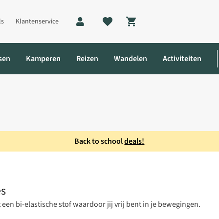
ls
Klantenservice
Shopping cart
sen
Kamperen
Reizen
Wandelen
Activiteiten
Back to school
deals!
krok Dames
es
 bi-elastische stof waardoor jij vrij bent in je bewegingen.