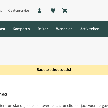
ls
Klantenservice
Shopping cart
sen
Kamperen
Reizen
Wandelen
Activiteiten
Back to school
deals!
jas Dames
mes
 alpiene omstandigheden, ontworpen als functioneel jack voor berga