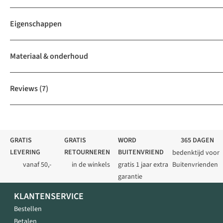
Eigenschappen
Materiaal & onderhoud
Reviews
(7)
GRATIS
GRATIS
WORD
365 DAGEN
LEVERING
RETOURNEREN
BUITENVRIEND
bedenktijd voor
vanaf 50,-
in de winkels
gratis 1 jaar extra
Buitenvrienden
garantie
KLANTENSERVICE
Bestellen
Betalen