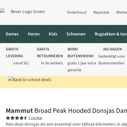
Onderhoud
Reparatie
Winke
Dames
Heren
Kids
Schoenen
Rugzakken & tas
GRATIS
GRATIS
WORD
365 DAGEN
LEVERING
RETOURNEREN
BUITENVRIEND
bedenktijd voor
vanaf 50,-
in de winkels
gratis 1 jaar extra
Buitenvrienden
garantie
Home
Dames
Jassen
Donsjassen
Broad Peak Hooded Dons
Mammut
Broad Peak Hooded Donsjas Da
7 review
Kies deze donsjas als een essential voor talloze kilometers in