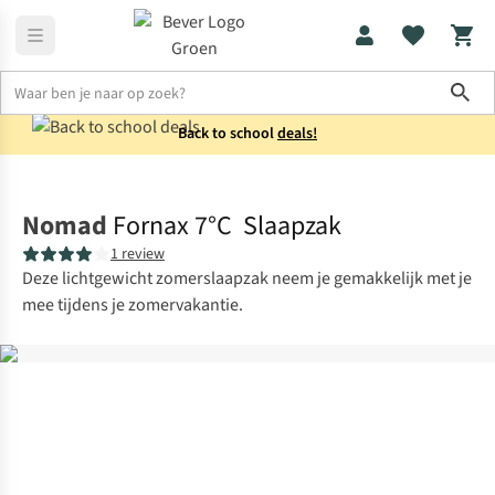
Sho
Back to school
deals!
Slaapzakken
Mummieslaapzakken
Nomad
Fornax 7°C Slaapzak
1 review
Deze lichtgewicht zomerslaapzak neem je gemakkelijk met je
mee tijdens je zomervakantie.