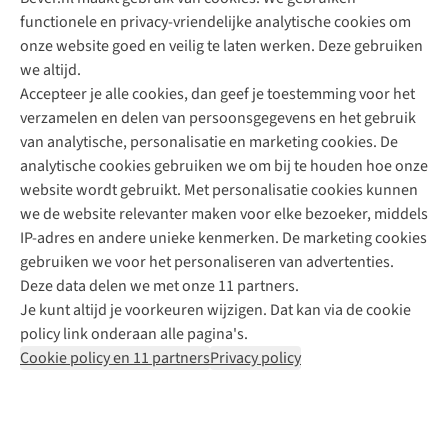
functionele en privacy-vriendelijke analytische cookies om
onze website goed en veilig te laten werken. Deze gebruiken
Direct advies van een Buitenexpert
we altijd.
Accepteer je alle cookies, dan geef je toestemming voor het
+31 (0)85 888 50 88
verzamelen en delen van persoonsgegevens en het gebruik
+31 6 12 28 49 80
van analytische, personalisatie en marketing cookies. De
analytische cookies gebruiken we om bij te houden hoe onze
Contactformulier
website wordt gebruikt. Met personalisatie cookies kunnen
we de website relevanter maken voor elke bezoeker, middels
IP-adres en andere unieke kenmerken. De marketing cookies
Algeme
gebruiken we voor het personaliseren van advertenties.
voorwa
Deze data delen we met onze 11 partners.
|
Je kunt altijd je voorkeuren wijzigen. Dat kan via de cookie
Priva
policy link onderaan alle pagina's.
polic
Cookie policy en 11 partners
Privacy policy
|
Cook
polic
|