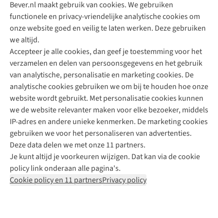
Bever.nl maakt gebruik van cookies. We gebruiken
functionele en privacy-vriendelijke analytische cookies om
onze website goed en veilig te laten werken. Deze gebruiken
Direct advies van een Buitenexpert
we altijd.
Accepteer je alle cookies, dan geef je toestemming voor het
+31 (0)85 888 50 88
verzamelen en delen van persoonsgegevens en het gebruik
+31 6 12 28 49 80
van analytische, personalisatie en marketing cookies. De
analytische cookies gebruiken we om bij te houden hoe onze
Contactformulier
website wordt gebruikt. Met personalisatie cookies kunnen
we de website relevanter maken voor elke bezoeker, middels
IP-adres en andere unieke kenmerken. De marketing cookies
Algeme
gebruiken we voor het personaliseren van advertenties.
voorwa
Deze data delen we met onze 11 partners.
|
Je kunt altijd je voorkeuren wijzigen. Dat kan via de cookie
Priva
policy link onderaan alle pagina's.
polic
Cookie policy en 11 partners
Privacy policy
|
Cook
polic