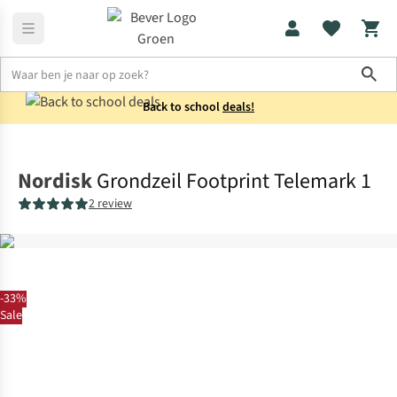
Sho
Back to school
deals!
Tentaccessoires
Grondzeilen
Nordisk
Grondzeil Footprint Telemark 1
2 review
-33%
Sale