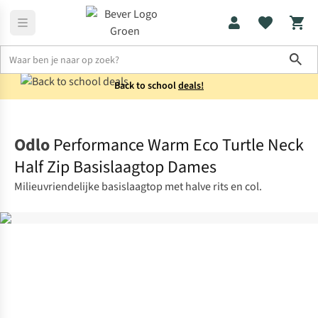
Sho
Back to school
deals!
Thermokleding
Thermoshirts
Odlo
Performance Warm Eco Turtle Neck
Half Zip Basislaagtop Dames
Milieuvriendelijke basislaagtop met halve rits en col.