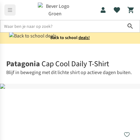
Sho
Back to school
deals!
Shirts
Longsleeves
Patagonia
Cap Cool Daily T-Shirt
Blijf in beweging met dit lichte shirt op actieve dagen buiten.