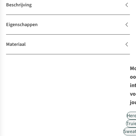
Beschrijving
Eigenschappen
Materiaal
Mo
oo
in
vo
jo
Her
Trui
Sweat