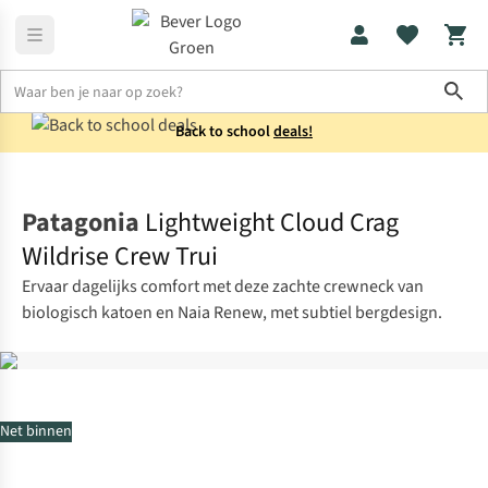
Sho
Back to school
deals!
Truien
Sweaters
Patagonia
Lightweight Cloud Crag
Wildrise Crew Trui
Ervaar dagelijks comfort met deze zachte crewneck van
biologisch katoen en Naia Renew, met subtiel bergdesign.
Net binnen