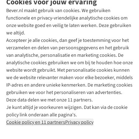
Cookies voor jouw ervaring
Bever.nl maakt gebruik van cookies. We gebruiken
functionele en privacy-vriendelijke analytische cookies om
onze website goed en veilig te laten werken. Deze gebruiken
Direct advies van een Buitenexpert
we altijd.
Accepteer je alle cookies, dan geef je toestemming voor het
+31 (0)85 888 50 88
verzamelen en delen van persoonsgegevens en het gebruik
+31 6 12 28 49 80
van analytische, personalisatie en marketing cookies. De
analytische cookies gebruiken we om bij te houden hoe onze
Contactformulier
website wordt gebruikt. Met personalisatie cookies kunnen
we de website relevanter maken voor elke bezoeker, middels
IP-adres en andere unieke kenmerken. De marketing cookies
Algeme
gebruiken we voor het personaliseren van advertenties.
voorwa
Deze data delen we met onze 11 partners.
|
Je kunt altijd je voorkeuren wijzigen. Dat kan via de cookie
Priva
policy link onderaan alle pagina's.
polic
Cookie policy en 11 partners
Privacy policy
|
Cook