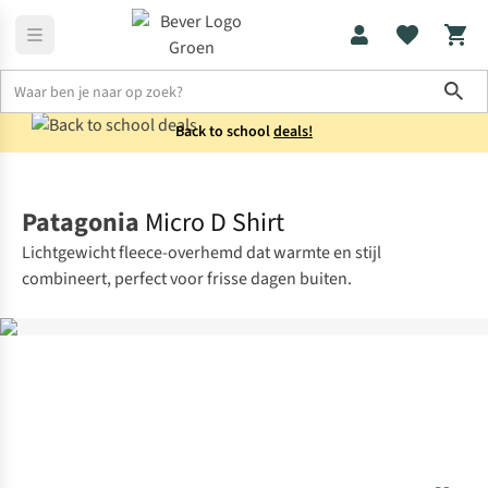
Sho
Back to school
deals!
Shirts
Overhemden
Patagonia
Micro D Shirt
Lichtgewicht fleece-overhemd dat warmte en stijl
combineert, perfect voor frisse dagen buiten.