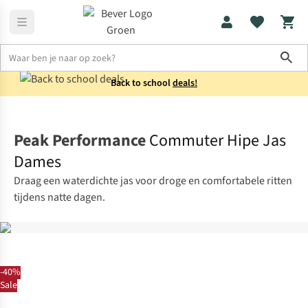
Sho
Back to school
deals!
Jassen
Regenjassen
Peak Performance
Commuter Hipe Jas
Dames
Draag een waterdichte jas voor droge en comfortabele ritten
tijdens natte dagen.
-40%
Sale