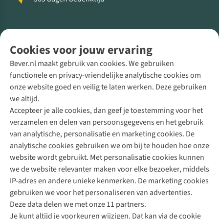
Volg ons voor meer Buiten
Cookies voor jouw ervaring
Bever.nl maakt gebruik van cookies. We gebruiken
functionele en privacy-vriendelijke analytische cookies om
onze website goed en veilig te laten werken. Deze gebruiken
Direct advies van een Buitenexpert
we altijd.
Accepteer je alle cookies, dan geef je toestemming voor het
+31 (0)85 888 50 88
verzamelen en delen van persoonsgegevens en het gebruik
+31 6 12 28 49 80
van analytische, personalisatie en marketing cookies. De
analytische cookies gebruiken we om bij te houden hoe onze
Contactformulier
website wordt gebruikt. Met personalisatie cookies kunnen
we de website relevanter maken voor elke bezoeker, middels
IP-adres en andere unieke kenmerken. De marketing cookies
Algeme
gebruiken we voor het personaliseren van advertenties.
voorwa
Deze data delen we met onze 11 partners.
|
Je kunt altijd je voorkeuren wijzigen. Dat kan via de cookie