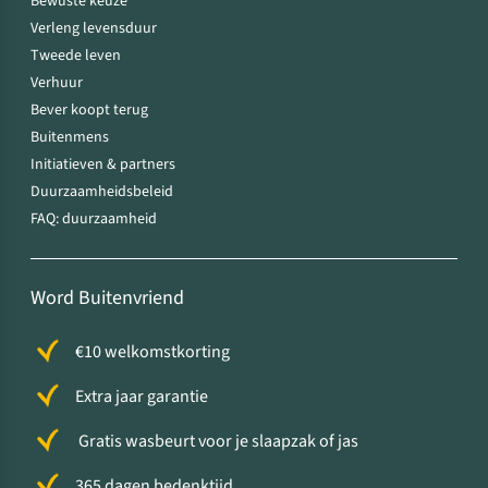
Bewuste keuze
Verleng levensduur
Tweede leven
Verhuur
Bever koopt terug
Buitenmens
Initiatieven & partners
Duurzaamheidsbeleid
FAQ: duurzaamheid
Word Buitenvriend
€10 welkomstkorting
Extra jaar garantie
Gratis wasbeurt voor je slaapzak of jas
365 dagen bedenktijd