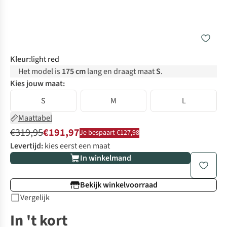
Kleur
:
light red
Het model is
175 cm
lang en draagt maat
S
.
Kies jouw maat:
S
M
L
Maattabel
€319,95
€191,97
Je bespaart €127,98
Levertijd:
kies eerst een maat
In winkelmand
Bekijk winkelvoorraad
Vergelijk
In 't kort