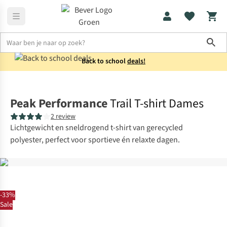
Sho
Back to school
deals!
Shirts
T-shirts
Peak Performance
Trail T-shirt Dames
2 review
Lichtgewicht en sneldrogend t-shirt van gerecycled
polyester, perfect voor sportieve én relaxte dagen.
-33%
Sale