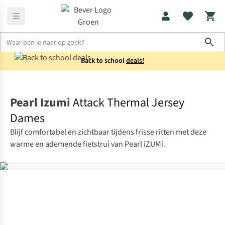
Sho
Back to school
deals!
Fietskleding
Fietsshirts
Pearl Izumi
Attack Thermal Jersey
Dames
Blijf comfortabel en zichtbaar tijdens frisse ritten met deze
warme en ademende fietstrui van Pearl iZUMi.