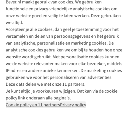
Bever.nl maakt gebruik van cookies. We gebruiken
functionele en privacy-vriendelijke analytische cookies om
onze website goed en veilig te laten werken. Deze gebruiken
Direct advies van een Buitenexpert
we altijd.
Accepteer je alle cookies, dan geef je toestemming voor het
+31 (0)85 888 50 88
verzamelen en delen van persoonsgegevens en het gebruik
+31 6 12 28 49 80
van analytische, personalisatie en marketing cookies. De
analytische cookies gebruiken we om bij te houden hoe onze
Contactformulier
website wordt gebruikt. Met personalisatie cookies kunnen
we de website relevanter maken voor elke bezoeker, middels
IP-adres en andere unieke kenmerken. De marketing cookies
Algeme
gebruiken we voor het personaliseren van advertenties.
voorwa
Deze data delen we met onze 11 partners.
|
Je kunt altijd je voorkeuren wijzigen. Dat kan via de cookie
Priva
policy link onderaan alle pagina's.
polic
Cookie policy en 11 partners
Privacy policy
|
Cook
polic