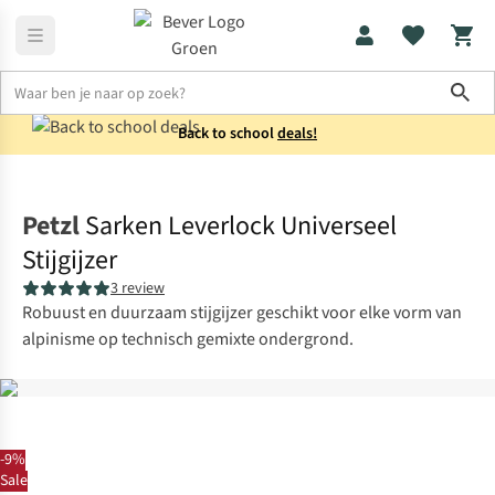
Sho
Back to school
deals!
Klimuitrusting
Stijgijzers
Petzl
Sarken Leverlock Universeel
Stijgijzer
3 review
Robuust en duurzaam stijgijzer geschikt voor elke vorm van
alpinisme op technisch gemixte ondergrond.
-9%
Sale