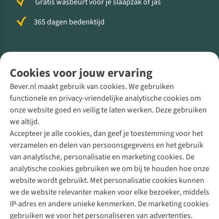
Gratis wasbeurt voor je slaapzak of jas
365 dagen bedenktijd
Volg ons voor meer Buiten
Cookies voor jouw ervaring
Bever.nl maakt gebruik van cookies. We gebruiken
functionele en privacy-vriendelijke analytische cookies om
onze website goed en veilig te laten werken. Deze gebruiken
Direct advies van een Buitenexpert
we altijd.
Accepteer je alle cookies, dan geef je toestemming voor het
+31 (0)85 888 50 88
verzamelen en delen van persoonsgegevens en het gebruik
+31 6 12 28 49 80
van analytische, personalisatie en marketing cookies. De
analytische cookies gebruiken we om bij te houden hoe onze
Contactformulier
website wordt gebruikt. Met personalisatie cookies kunnen
we de website relevanter maken voor elke bezoeker, middels
IP-adres en andere unieke kenmerken. De marketing cookies
Algeme
gebruiken we voor het personaliseren van advertenties.