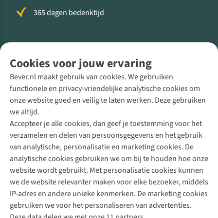
365 dagen bedenktijd
Volg ons voor meer Buiten
Cookies voor jouw ervaring
Bever.nl maakt gebruik van cookies. We gebruiken
functionele en privacy-vriendelijke analytische cookies om
onze website goed en veilig te laten werken. Deze gebruiken
Direct advies van een Buitenexpert
we altijd.
Accepteer je alle cookies, dan geef je toestemming voor het
+31 (0)85 888 50 88
verzamelen en delen van persoonsgegevens en het gebruik
+31 6 12 28 49 80
van analytische, personalisatie en marketing cookies. De
analytische cookies gebruiken we om bij te houden hoe onze
Contactformulier
website wordt gebruikt. Met personalisatie cookies kunnen
we de website relevanter maken voor elke bezoeker, middels
IP-adres en andere unieke kenmerken. De marketing cookies
Algeme
gebruiken we voor het personaliseren van advertenties.
voorwa
Deze data delen we met onze 11 partners.