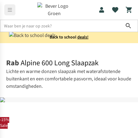
Sho
Back to school
deals!
Slaapzakken
Mummieslaapzakken
Rab
Alpine 600 Long Slaapzak
Lichte en warme donzen slaapzak met waterafstotende
buitenkant en een comfortabele pasvorm, ideaal voor koude
omstandigheden.
-15%
Sale