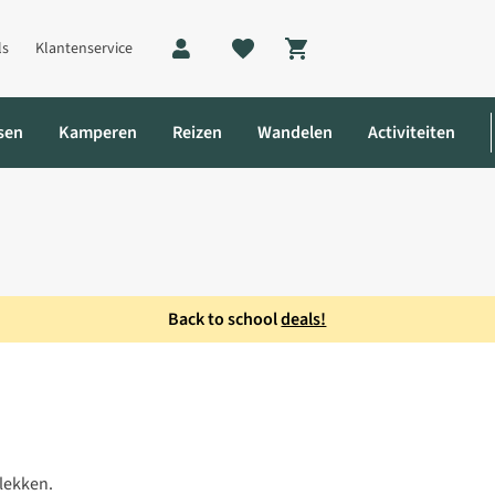
ls
Klantenservice
Shopping cart
sen
Kamperen
Reizen
Wandelen
Activiteiten
Back to school
deals!
plekken.