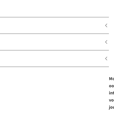
Mo
oo
in
vo
jo