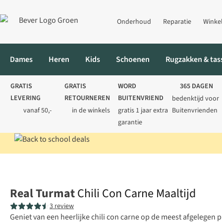
Onderhoud
Reparatie
Winke
Dames
Heren
Kids
Schoenen
Rugzakken & tas
GRATIS
GRATIS
WORD
365 DAGEN
LEVERING
RETOURNEREN
BUITENVRIEND
bedenktijd voor
vanaf 50,-
in de winkels
gratis 1 jaar extra
Buitenvrienden
garantie
Home
Voeding
Maaltijden
Chili Con Carne Maaltijd
Real Turmat
Chili Con Carne Maaltijd
3 review
Geniet van een heerlijke chili con carne op de meest afgelegen 