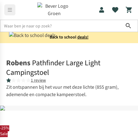
Sho
Back to school
deals!
Kampeermeubels
Stoelen
Robens
Pathfinder Large Light
Campingstoel
1 review
Zit ontspannen bij het vuur met deze lichte (855 gram),
ademende en compacte kampeerstoel.
-25%
Sale