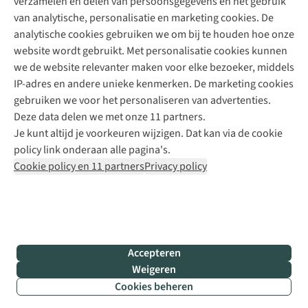
verzamelen en delen van persoonsgegevens en het gebruik
+31 6 12 28 49 80
van analytische, personalisatie en marketing cookies. De
analytische cookies gebruiken we om bij te houden hoe onze
Contactformulier
website wordt gebruikt. Met personalisatie cookies kunnen
we de website relevanter maken voor elke bezoeker, middels
IP-adres en andere unieke kenmerken. De marketing cookies
Algeme
gebruiken we voor het personaliseren van advertenties.
voorwa
Deze data delen we met onze 11 partners.
|
Je kunt altijd je voorkeuren wijzigen. Dat kan via de cookie
Priva
policy link onderaan alle pagina's.
polic
Cookie policy en 11 partners
Privacy policy
|
Cook
polic
|
© 202
Accepteren
Bever
Weigeren
B.V. Al
Cookies beheren
rights
reser