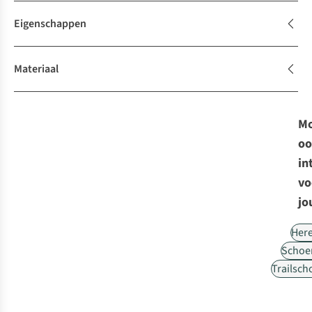
Eigenschappen
Materiaal
Mo
oo
in
vo
jo
Her
Schoe
Trailsc