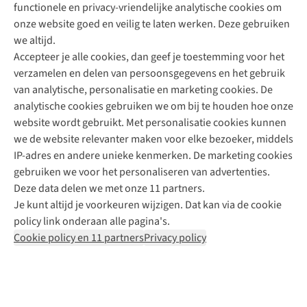
functionele en privacy-vriendelijke analytische cookies om
onze website goed en veilig te laten werken. Deze gebruiken
Direct advies van een Buitenexpert
we altijd.
Accepteer je alle cookies, dan geef je toestemming voor het
+31 (0)85 888 50 88
verzamelen en delen van persoonsgegevens en het gebruik
+31 6 12 28 49 80
van analytische, personalisatie en marketing cookies. De
analytische cookies gebruiken we om bij te houden hoe onze
Contactformulier
website wordt gebruikt. Met personalisatie cookies kunnen
we de website relevanter maken voor elke bezoeker, middels
IP-adres en andere unieke kenmerken. De marketing cookies
Algeme
gebruiken we voor het personaliseren van advertenties.
voorwa
Deze data delen we met onze 11 partners.
|
Je kunt altijd je voorkeuren wijzigen. Dat kan via de cookie
Priva
policy link onderaan alle pagina's.
polic
Cookie policy en 11 partners
Privacy policy
|
Cook
polic
|