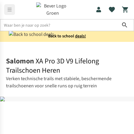
Sho
Back to school
deals!
Schoenen
Trailschoenen
Salomon
XA Pro 3D V9 Lifelong
Trailschoen Heren
Verken technische trails met stabiele, beschermende
trailschoenen voor snelle runs op ruig terrein