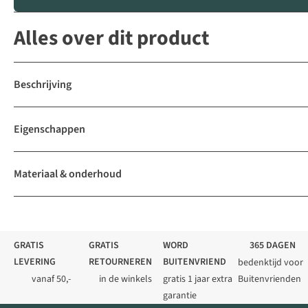
Alles over dit product
Beschrijving
Eigenschappen
Materiaal & onderhoud
GRATIS
GRATIS
WORD
365 DAGEN
LEVERING
RETOURNEREN
BUITENVRIEND
bedenktijd voor
vanaf 50,-
in de winkels
gratis 1 jaar extra
Buitenvrienden
garantie