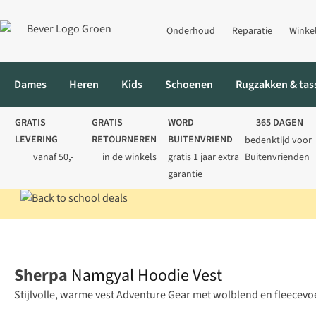
Onderhoud
Reparatie
Winke
Dames
Heren
Kids
Schoenen
Rugzakken & tas
GRATIS
GRATIS
WORD
365 DAGEN
LEVERING
RETOURNEREN
BUITENVRIEND
bedenktijd voor
vanaf 50,-
in de winkels
gratis 1 jaar extra
Buitenvrienden
garantie
Home
Heren
Vesten
Namgyal Hoodie Vest
Sherpa
Namgyal Hoodie Vest
Stijlvolle, warme vest Adventure Gear met wolblend en fleecevoe