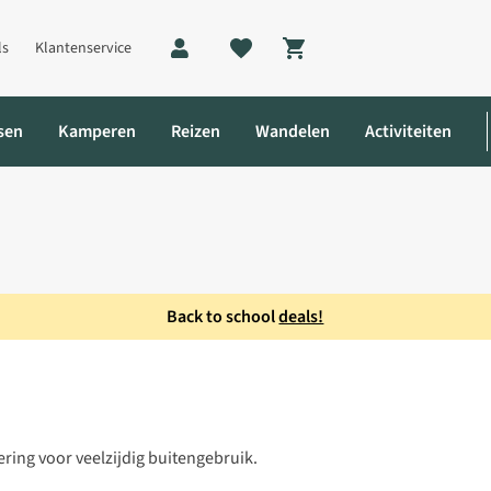
ls
Klantenservice
Shopping cart
sen
Kamperen
Reizen
Wandelen
Activiteiten
Back to school
deals!
ring voor veelzijdig buitengebruik.