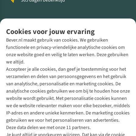
365 dagen bedenktijd
Volg ons voor meer Buiten
Cookies voor jouw ervaring
Bever.nl maakt gebruik van cookies. We gebruiken
functionele en privacy-vriendelijke analytische cookies om
onze website goed en veilig te laten werken. Deze gebruiken
Direct advies van een Buitenexpert
we altijd.
Accepteer je alle cookies, dan geef je toestemming voor het
+31 (0)85 888 50 88
verzamelen en delen van persoonsgegevens en het gebruik
+31 6 12 28 49 80
van analytische, personalisatie en marketing cookies. De
analytische cookies gebruiken we om bij te houden hoe onze
Contactformulier
website wordt gebruikt. Met personalisatie cookies kunnen
we de website relevanter maken voor elke bezoeker, middels
IP-adres en andere unieke kenmerken. De marketing cookies
Algeme
gebruiken we voor het personaliseren van advertenties.
voorwa
Deze data delen we met onze 11 partners.
|
Je kunt altijd je voorkeuren wijzigen. Dat kan via de cookie