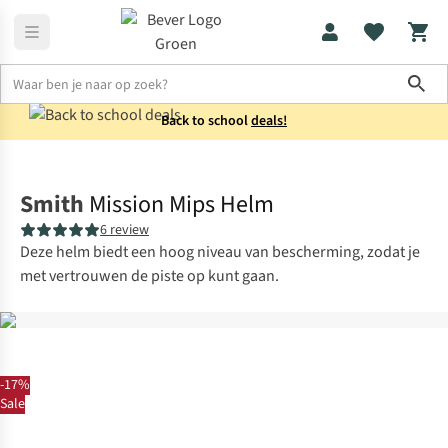
Sho
Back to school
deals!
Uitrusting
Skihelmen
Smith
Mission Mips Helm
6 review
Deze helm biedt een hoog niveau van bescherming, zodat je
met vertrouwen de piste op kunt gaan.
-17%
Sale