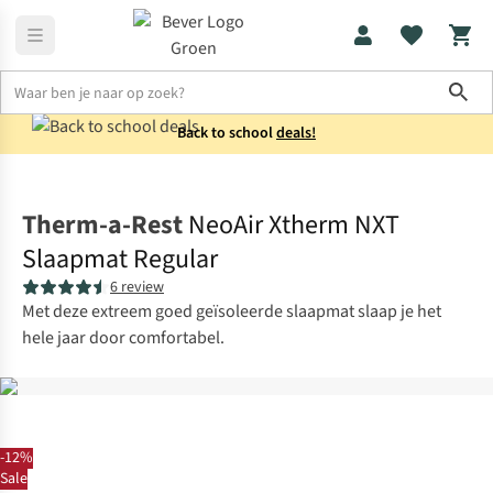
Sho
Back to school
deals!
Slaapmatten
Lichtgewicht slaapmatten
Therm-a-Rest
NeoAir Xtherm NXT
Slaapmat Regular
6 review
Met deze extreem goed geïsoleerde slaapmat slaap je het
hele jaar door comfortabel.
-12%
Sale