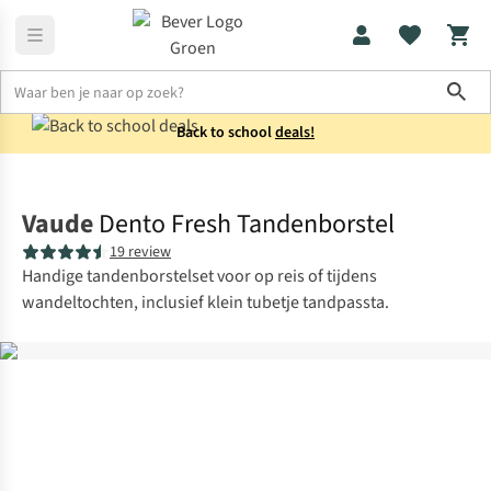
Sho
Back to school
deals!
Verzorging & bescherming
Persoonlijke verzorging
Vaude
Dento Fresh Tandenborstel
19 review
Handige tandenborstelset voor op reis of tijdens
wandeltochten, inclusief klein tubetje tandpassta.