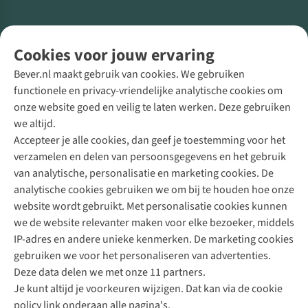
Volg ons voor meer Buiten
Cookies voor jouw ervaring
Bever.nl maakt gebruik van cookies. We gebruiken
functionele en privacy-vriendelijke analytische cookies om
onze website goed en veilig te laten werken. Deze gebruiken
Direct advies van een Buitenexpert
we altijd.
Accepteer je alle cookies, dan geef je toestemming voor het
+31 (0)85 888 50 88
verzamelen en delen van persoonsgegevens en het gebruik
+31 6 12 28 49 80
van analytische, personalisatie en marketing cookies. De
analytische cookies gebruiken we om bij te houden hoe onze
Contactformulier
website wordt gebruikt. Met personalisatie cookies kunnen
we de website relevanter maken voor elke bezoeker, middels
IP-adres en andere unieke kenmerken. De marketing cookies
Algeme
gebruiken we voor het personaliseren van advertenties.
voorwa
Deze data delen we met onze 11 partners.
|
Je kunt altijd je voorkeuren wijzigen. Dat kan via de cookie
Priva
policy link onderaan alle pagina's.