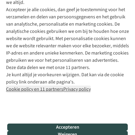
we altijd.
Accepteer je alle cookies, dan geef je toestemming voor het
+31 (0)85 888 50 88
verzamelen en delen van persoonsgegevens en het gebruik
+31 6 12 28 49 80
van analytische, personalisatie en marketing cookies. De
analytische cookies gebruiken we om bij te houden hoe onze
Contactformulier
website wordt gebruikt. Met personalisatie cookies kunnen
we de website relevanter maken voor elke bezoeker, middels
IP-adres en andere unieke kenmerken. De marketing cookies
Algeme
gebruiken we voor het personaliseren van advertenties.
voorwa
Deze data delen we met onze 11 partners.
|
Je kunt altijd je voorkeuren wijzigen. Dat kan via de cookie
Priva
policy link onderaan alle pagina's.
polic
Cookie policy en 11 partners
Privacy policy
|
Cook
polic
|
© 202
Accepteren
Bever
Weigeren