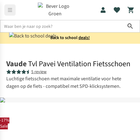
Sho
Back to school
deals!
Heren
Schoenen
Vaude
Tvl Pavei Ventilation Fietsschoen
5 review
Luchtige fietsschoen met maximale ventilatie voor hete
dagen op de fiets - compatibel met SPD-klicksystemen.
-17%
Sale