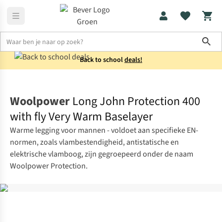
Sho
Back to school
deals!
Thermokleding
Thermobroeken
Woolpower
Long John Protection 400
with fly Very Warm Baselayer
Warme legging voor mannen - voldoet aan specifieke EN-
normen, zoals vlambestendigheid, antistatische en
elektrische vlamboog, zijn gegroepeerd onder de naam
Woolpower Protection.