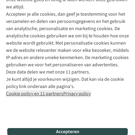
Direct advies van een Buitenexpert
we altijd.
Accepteer je alle cookies, dan geef je toestemming voor het
+31 (0)85 888 50 88
verzamelen en delen van persoonsgegevens en het gebruik
+31 6 12 28 49 80
van analytische, personalisatie en marketing cookies. De
analytische cookies gebruiken we om bij te houden hoe onze
Contactformulier
website wordt gebruikt. Met personalisatie cookies kunnen
we de website relevanter maken voor elke bezoeker, middels
IP-adres en andere unieke kenmerken. De marketing cookies
Algeme
gebruiken we voor het personaliseren van advertenties.
voorwa
Deze data delen we met onze 11 partners.
|
Je kunt altijd je voorkeuren wijzigen. Dat kan via de cookie
Priva
policy link onderaan alle pagina's.
polic
Cookie policy en 11 partners
Privacy policy
|
Cook
polic
|
© 202
Accepteren
Bever