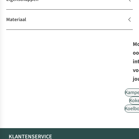
Materiaal
Mo
oo
in
vo
jo
Kampe
Kok
Koelb
KLANTENSERVICE