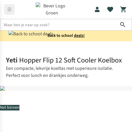
Sho
Back to school
deals!
Koken
Koelboxen
Yeti
Hopper Flip 12 Soft Cooler Koelbox
Een compacte, lekvrije koeltas met superieure isolatie.
Perfect voor lunch en drankjes onderweg.
Net binnen