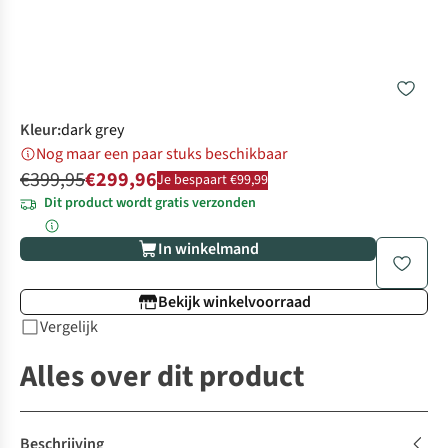
Kleur
:
dark grey
Nog maar een paar stuks beschikbaar
€399,95
€299,96
Je bespaart €99,99
Dit product wordt gratis verzonden
In winkelmand
Bekijk winkelvoorraad
Vergelijk
Alles over dit product
Beschrijving