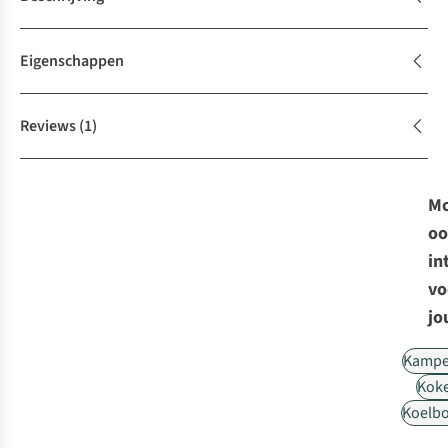
Eigenschappen
Reviews
(1)
Mo
oo
in
vo
jo
Kampe
Kok
Koelb