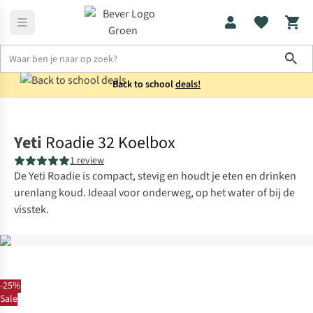
Sho
Back to school
deals!
Koken
Koelboxen
Yeti
Roadie 32 Koelbox
1 review
De Yeti Roadie is compact, stevig en houdt je eten en drinken
urenlang koud. Ideaal voor onderweg, op het water of bij de
visstek.
-25%
Sale