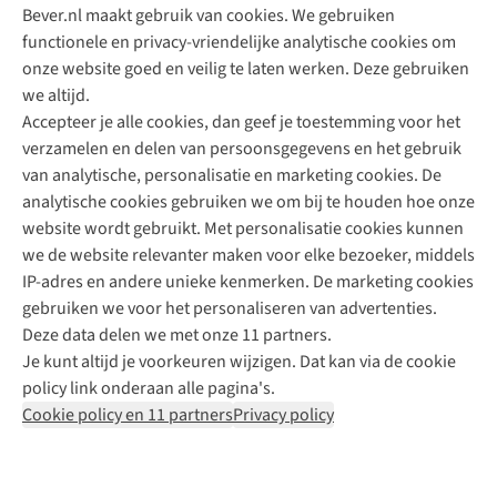
Bever.nl maakt gebruik van cookies. We gebruiken
functionele en privacy-vriendelijke analytische cookies om
onze website goed en veilig te laten werken. Deze gebruiken
Direct advies van een Buitenexpert
we altijd.
Accepteer je alle cookies, dan geef je toestemming voor het
+31 (0)85 888 50 88
verzamelen en delen van persoonsgegevens en het gebruik
+31 6 12 28 49 80
van analytische, personalisatie en marketing cookies. De
analytische cookies gebruiken we om bij te houden hoe onze
Contactformulier
website wordt gebruikt. Met personalisatie cookies kunnen
we de website relevanter maken voor elke bezoeker, middels
IP-adres en andere unieke kenmerken. De marketing cookies
Algeme
gebruiken we voor het personaliseren van advertenties.
voorwa
Deze data delen we met onze 11 partners.
|
Je kunt altijd je voorkeuren wijzigen. Dat kan via de cookie
Priva
policy link onderaan alle pagina's.
polic
Cookie policy en 11 partners
Privacy policy
|
Cook
polic