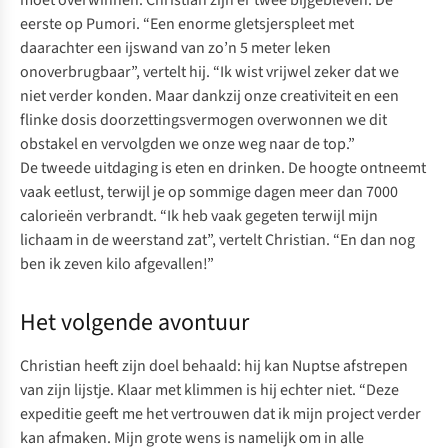
moet overwinnen. Christian zijn er twee bijgebleven. De
eerste op Pumori. “Een enorme gletsjerspleet met
daarachter een ijswand van zo’n 5 meter leken
onoverbrugbaar”, vertelt hij. “Ik wist vrijwel zeker dat we
niet verder konden. Maar dankzij onze creativiteit en een
flinke dosis doorzettingsvermogen overwonnen we dit
obstakel en vervolgden we onze weg naar de top.”
De tweede uitdaging is eten en drinken. De hoogte ontneemt
vaak eetlust, terwijl je op sommige dagen meer dan 7000
calorieën verbrandt. “Ik heb vaak gegeten terwijl mijn
lichaam in de weerstand zat”, vertelt Christian. “En dan nog
ben ik zeven kilo afgevallen!”
Het volgende avontuur
Christian heeft zijn doel behaald: hij kan Nuptse afstrepen
van zijn lijstje. Klaar met klimmen is hij echter niet. “Deze
expeditie geeft me het vertrouwen dat ik mijn project verder
kan afmaken. Mijn grote wens is namelijk om in alle