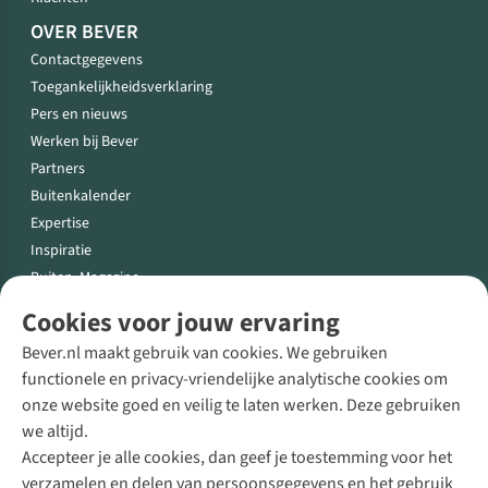
OVER BEVER
Contactgegevens
Toegankelijkheidsverklaring
Pers en nieuws
Werken bij Bever
Partners
Buitenkalender
Expertise
Inspiratie
Buiten. Magazine
WINKELEN
Cookies voor jouw ervaring
Alle winkels
Bever.nl maakt gebruik van cookies. We gebruiken
Openingstijden
functionele en privacy-vriendelijke analytische cookies om
Click & collect
onze website goed en veilig te laten werken. Deze gebruiken
Winkelen op afspraak
we altijd.
Buitenvriend voordeel
Accepteer je alle cookies, dan geef je toestemming voor het
Zakelijk
verzamelen en delen van persoonsgegevens en het gebruik