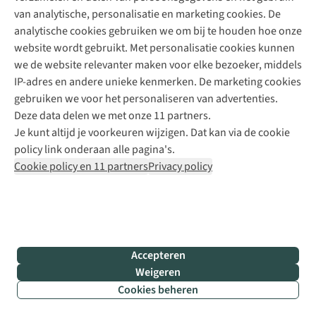
Services
van analytische, personalisatie en marketing cookies. De
analytische cookies gebruiken we om bij te houden hoe onze
DUURZAAMHEID
website wordt gebruikt. Met personalisatie cookies kunnen
Bewuste keuze
we de website relevanter maken voor elke bezoeker, middels
Verleng levensduur
IP-adres en andere unieke kenmerken. De marketing cookies
Tweede leven
gebruiken we voor het personaliseren van advertenties.
Verhuur
Deze data delen we met onze 11 partners.
Bever koopt terug
Je kunt altijd je voorkeuren wijzigen. Dat kan via de cookie
Buitenmens
policy link onderaan alle pagina's.
Initiatieven & partners
Cookie policy en 11 partners
Privacy policy
Duurzaamheidsbeleid
FAQ: duurzaamheid
Word Buitenvriend
Accepteren
Weigeren
€10 welkomstkorting
Cookies beheren
Extra jaar garantie