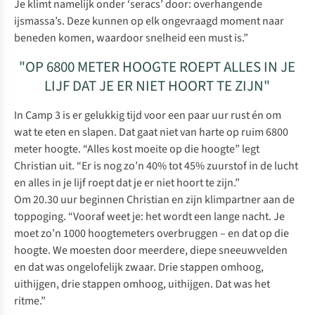
Je klimt namelijk onder ‘seracs’ door: overhangende
ijsmassa’s. Deze kunnen op elk ongevraagd moment naar
beneden komen, waardoor snelheid een must is.”
"OP 6800 METER HOOGTE ROEPT ALLES IN JE
LIJF DAT JE ER NIET HOORT TE ZIJN"
In Camp 3 is er gelukkig tijd voor een paar uur rust én om
wat te eten en slapen. Dat gaat niet van harte op ruim 6800
meter hoogte. “Alles kost moeite op die hoogte” legt
Christian uit. “Er is nog zo’n 40% tot 45% zuurstof in de lucht
en alles in je lijf roept dat je er niet hoort te zijn.”
Om 20.30 uur beginnen Christian en zijn klimpartner aan de
toppoging. “Vooraf weet je: het wordt een lange nacht. Je
moet zo’n 1000 hoogtemeters overbruggen – en dat op die
hoogte. We moesten door meerdere, diepe sneeuwvelden
en dat was ongelofelijk zwaar. Drie stappen omhoog,
uithijgen, drie stappen omhoog, uithijgen. Dat was het
ritme.”