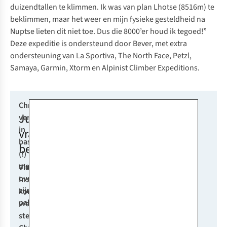
duizendtallen te klimmen. Ik was van plan Lhotse (8516m) te
beklimmen, maar het weer en mijn fysieke gesteldheid na
Nuptse lieten dit niet toe. Dus die 8000’er houd ik tegoed!”
Deze expeditie is ondersteund door Bever, met extra
ondersteuning van La Sportiva, The North Face, Petzl,
Samaya, Garmin, Xtorm en Alpinist Climber Expeditions.
Christian
Jullie
vertelde
in
vragen
basecamp
beantwoord
(!)
meer
Via
over
Instagram
zijn
kon je
paklijst:
vragen
stellen aan