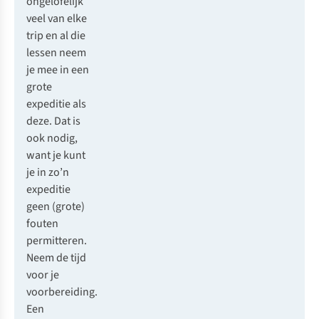
ongelofelijk
veel van elke
trip en al die
lessen neem
je mee in een
grote
expeditie als
deze. Dat is
ook nodig,
want je kunt
je in zo’n
expeditie
geen (grote)
fouten
permitteren.
Neem de tijd
voor je
voorbereiding.
Een