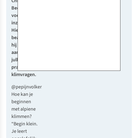
Christian.
Bedankt
voor al jullie
inzendingen!
Hieronder
beantwoordt
hij een
aantal van
jullie
prangende
klimvragen.
@pepijnvolker
Hoe kan je
beginnen
met alpiene
klimmen?
“Begin klein.
Je leert