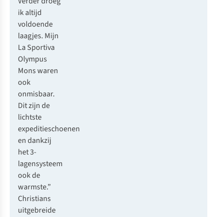
Verder droeg
ik altijd
voldoende
laagjes. Mijn
La Sportiva
Olympus
Mons waren
ook
onmisbaar.
Dit zijn de
lichtste
expeditieschoenen
en dankzij
het 3-
lagensysteem
ook de
warmste.”
Christians
uitgebreide