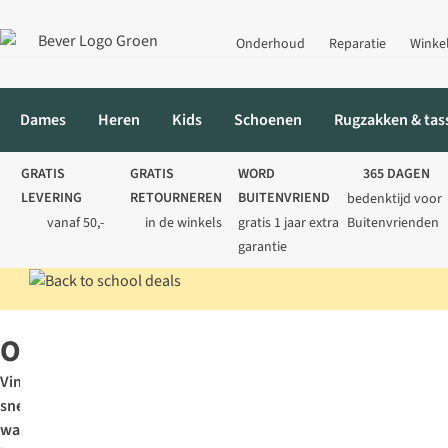
Onderhoud
Reparatie
Winke
Dames
Heren
Kids
Schoenen
Rugzakken & tas
GRATIS
GRATIS
WORD
365 DAGEN
LEVERING
RETOURNEREN
BUITENVRIEND
bedenktijd voor
vanaf 50,-
in de winkels
gratis 1 jaar extra
Buitenvrienden
garantie
Home
Outdoor
Outdoor
Vind
snel
wat