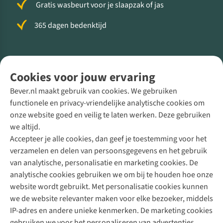
Gratis wasbeurt voor je slaapzak of jas
365 dagen bedenktijd
Volg ons voor meer Buiten
Cookies voor jouw ervaring
Bever.nl maakt gebruik van cookies. We gebruiken
functionele en privacy-vriendelijke analytische cookies om
onze website goed en veilig te laten werken. Deze gebruiken
Direct advies van een Buitenexpert
we altijd.
Accepteer je alle cookies, dan geef je toestemming voor het
+31 (0)85 888 50 88
verzamelen en delen van persoonsgegevens en het gebruik
+31 6 12 28 49 80
van analytische, personalisatie en marketing cookies. De
analytische cookies gebruiken we om bij te houden hoe onze
Contactformulier
website wordt gebruikt. Met personalisatie cookies kunnen
we de website relevanter maken voor elke bezoeker, middels
IP-adres en andere unieke kenmerken. De marketing cookies
Algeme
gebruiken we voor het personaliseren van advertenties.