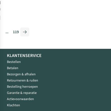
%
Meer maten
beschikbaar
Vergelijk
...
119
KLANTENSERVICE
Bestellen
Betalen
Bezorgen & afhalen
Retourneren & ruilen
Bestelling herroepen
Garantie & reparatie
Actievoorwaarden
Klachten