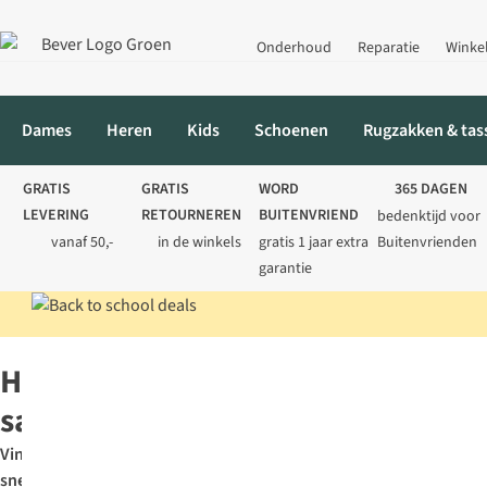
Onderhoud
Reparatie
Winke
Dames
Heren
Kids
Schoenen
Rugzakken & tas
GRATIS
GRATIS
WORD
365 DAGEN
LEVERING
RETOURNEREN
BUITENVRIEND
bedenktijd voor
vanaf 50,-
in de winkels
gratis 1 jaar extra
Buitenvrienden
garantie
Home
SALE
SALE Heren
Kleding
Herenkleding
sale
Vind
snel