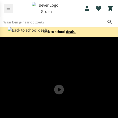
Sho
Back to school
deals!
Home
Duurzaam