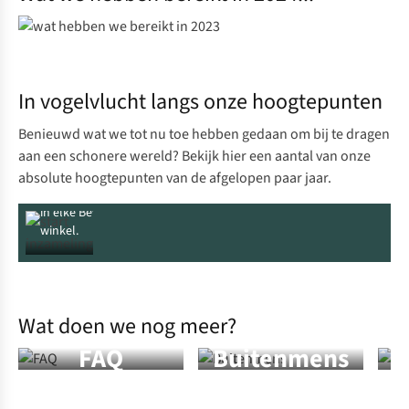
inzamelen
Waarom
nieuwe
en
Bui
gebruikte
kopen,
als je
Buitenmens
hergebruik
kunt
We
producten
repareren
contro
In vogelvlucht langs onze hoogtepunten
Closed-loop
of
We herstellen
repare
Gestart met
kleding gemaakt
wassen?
outdoorkleding
en was
Benieuwd wat we tot nu toe hebben gedaan om bij te dragen
het
van
Geen
en ingeleverde
gebrui
aan een schonere wereld? Bekijk hier een aantal van onze
inzamelen
grondstoffen uit
Black
kleding krijgt
kledin
van gebruikte
absolute hoogtepunten van de afgelopen paar jaar.
oude
Friday,
een tweede
voor n
buitenspullen
buitenproducten
maar FFF!
leven.
avontu
in elke Bever-
winkel.
Wat doen we nog meer?
FAQ
Buitenmens