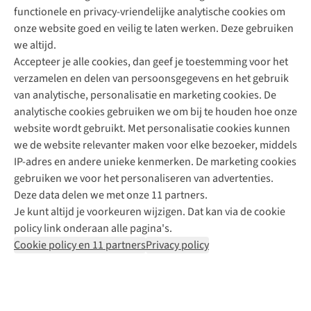
functionele en privacy-vriendelijke analytische cookies om
onze website goed en veilig te laten werken. Deze gebruiken
Direct advies van een Buitenexpert
we altijd.
Accepteer je alle cookies, dan geef je toestemming voor het
+31 (0)85 888 50 88
verzamelen en delen van persoonsgegevens en het gebruik
+31 6 12 28 49 80
van analytische, personalisatie en marketing cookies. De
analytische cookies gebruiken we om bij te houden hoe onze
Contactformulier
website wordt gebruikt. Met personalisatie cookies kunnen
we de website relevanter maken voor elke bezoeker, middels
IP-adres en andere unieke kenmerken. De marketing cookies
Algeme
gebruiken we voor het personaliseren van advertenties.
voorwa
Deze data delen we met onze 11 partners.
|
Je kunt altijd je voorkeuren wijzigen. Dat kan via de cookie
Priva
policy link onderaan alle pagina's.
polic
Cookie policy en 11 partners
Privacy policy
|
Cook
polic
|