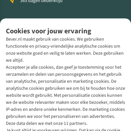
365 dagen bedenktijd
Volg ons voor meer Buiten
Cookies voor jouw ervaring
Bever.nl maakt gebruik van cookies. We gebruiken
functionele en privacy-vriendelijke analytische cookies om
onze website goed en veilig te laten werken. Deze gebruiken
Direct advies van een Buitenexpert
we altijd.
Accepteer je alle cookies, dan geef je toestemming voor het
+31 (0)85 888 50 88
verzamelen en delen van persoonsgegevens en het gebruik
+31 6 12 28 49 80
van analytische, personalisatie en marketing cookies. De
analytische cookies gebruiken we om bij te houden hoe onze
Contactformulier
website wordt gebruikt. Met personalisatie cookies kunnen
we de website relevanter maken voor elke bezoeker, middels
IP-adres en andere unieke kenmerken. De marketing cookies
Algeme
gebruiken we voor het personaliseren van advertenties.
voorwa
Deze data delen we met onze 11 partners.
|
Je kunt altijd je voorkeuren wijzigen. Dat kan via de cookie