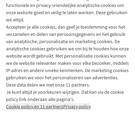
functionele en privacy-vriendelijke analytische cookies om
onze website goed en veilig te laten werken. Deze gebruiken
Direct advies van een Buitenexpert
we altijd.
Accepteer je alle cookies, dan geef je toestemming voor het
+31 (0)85 888 50 88
verzamelen en delen van persoonsgegevens en het gebruik
+31 6 12 28 49 80
van analytische, personalisatie en marketing cookies. De
analytische cookies gebruiken we om bij te houden hoe onze
Contactformulier
website wordt gebruikt. Met personalisatie cookies kunnen
we de website relevanter maken voor elke bezoeker, middels
IP-adres en andere unieke kenmerken. De marketing cookies
Algeme
gebruiken we voor het personaliseren van advertenties.
voorwa
Deze data delen we met onze 11 partners.
|
Je kunt altijd je voorkeuren wijzigen. Dat kan via de cookie
Priva
policy link onderaan alle pagina's.
polic
Cookie policy en 11 partners
Privacy policy
|
Cook
polic
|