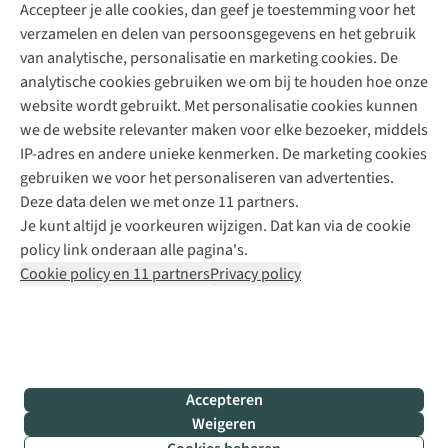
Accepteer je alle cookies, dan geef je toestemming voor het
+31 (0)85 888 50 88
verzamelen en delen van persoonsgegevens en het gebruik
+31 6 12 28 49 80
van analytische, personalisatie en marketing cookies. De
analytische cookies gebruiken we om bij te houden hoe onze
Contactformulier
website wordt gebruikt. Met personalisatie cookies kunnen
we de website relevanter maken voor elke bezoeker, middels
IP-adres en andere unieke kenmerken. De marketing cookies
Algeme
gebruiken we voor het personaliseren van advertenties.
voorwa
Deze data delen we met onze 11 partners.
|
Je kunt altijd je voorkeuren wijzigen. Dat kan via de cookie
Priva
policy link onderaan alle pagina's.
polic
Cookie policy en 11 partners
Privacy policy
|
Cook
polic
|
© 202
Accepteren
Bever
Weigeren
B.V. Al