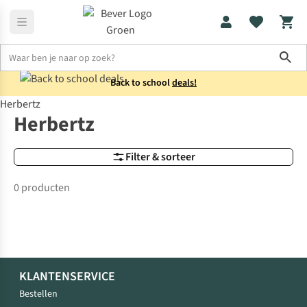
Sho
Back to school
deals!
Herbertz
Merken
Herbertz
Herbertz
Filter & sorteer
0 producten
KLANTENSERVICE
Bestellen