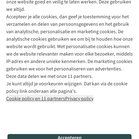
onze website goed en veilig te laten werken. Deze gebruiken
Direct advies van een Buitenexpert
we altijd.
Accepteer je alle cookies, dan geef je toestemming voor het
+31 (0)85 888 50 88
verzamelen en delen van persoonsgegevens en het gebruik
+31 6 12 28 49 80
van analytische, personalisatie en marketing cookies. De
analytische cookies gebruiken we om bij te houden hoe onze
Contactformulier
website wordt gebruikt. Met personalisatie cookies kunnen
we de website relevanter maken voor elke bezoeker, middels
IP-adres en andere unieke kenmerken. De marketing cookies
Algeme
gebruiken we voor het personaliseren van advertenties.
voorwa
Deze data delen we met onze 11 partners.
|
Je kunt altijd je voorkeuren wijzigen. Dat kan via de cookie
Priva
policy link onderaan alle pagina's.
polic
Cookie policy en 11 partners
Privacy policy
|
Cook
polic
|
© 202
Accepteren
Bever