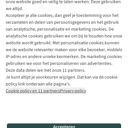
onze website goed en veilig te laten werken. Deze gebruiken
Direct advies van een Buitenexpert
we altijd.
Accepteer je alle cookies, dan geef je toestemming voor het
+31 (0)85 888 50 88
verzamelen en delen van persoonsgegevens en het gebruik
+31 6 12 28 49 80
van analytische, personalisatie en marketing cookies. De
analytische cookies gebruiken we om bij te houden hoe onze
Contactformulier
website wordt gebruikt. Met personalisatie cookies kunnen
we de website relevanter maken voor elke bezoeker, middels
IP-adres en andere unieke kenmerken. De marketing cookies
Algeme
gebruiken we voor het personaliseren van advertenties.
voorwa
Deze data delen we met onze 11 partners.
|
Je kunt altijd je voorkeuren wijzigen. Dat kan via de cookie
Priva
policy link onderaan alle pagina's.
polic
Cookie policy en 11 partners
Privacy policy
|
Cook
polic
|
© 202
Accepteren
Bever