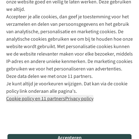
onze website goed en veilig te laten werken. Deze gebruiken
Direct advies van een Buitenexpert
we altijd.
Accepteer je alle cookies, dan geef je toestemming voor het
+31 (0)85 888 50 88
verzamelen en delen van persoonsgegevens en het gebruik
+31 6 12 28 49 80
van analytische, personalisatie en marketing cookies. De
analytische cookies gebruiken we om bij te houden hoe onze
Contactformulier
website wordt gebruikt. Met personalisatie cookies kunnen
we de website relevanter maken voor elke bezoeker, middels
IP-adres en andere unieke kenmerken. De marketing cookies
Algeme
gebruiken we voor het personaliseren van advertenties.
voorwa
Deze data delen we met onze 11 partners.
|
Je kunt altijd je voorkeuren wijzigen. Dat kan via de cookie
Priva
policy link onderaan alle pagina's.
polic
Cookie policy en 11 partners
Privacy policy
|
Cook
polic
|
© 202
Accepteren
Bever