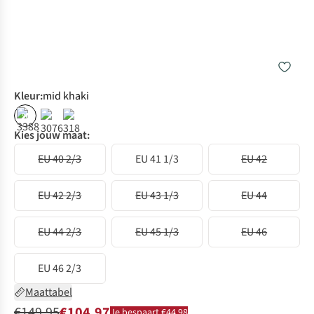
Kleur
:
mid khaki
%
Kies jouw maat:
EU 40 2/3
EU 41 1/3
EU 42
EU 42 2/3
EU 43 1/3
EU 44
EU 44 2/3
EU 45 1/3
EU 46
EU 46 2/3
Maattabel
€149,95
€104,97
Je bespaart €44,98