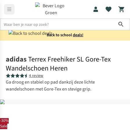
Sho
Back to school
deals!
Schoenen
Sportieve wandelschoenen
adidas
Terrex Freehiker SL Gore-Tex
Wandelschoen Heren
4 review
Ga droog en stabiel op pad dankzij deze lichte
wandelschoen met Gore-Tex en stevige grip.
-30%
Sale