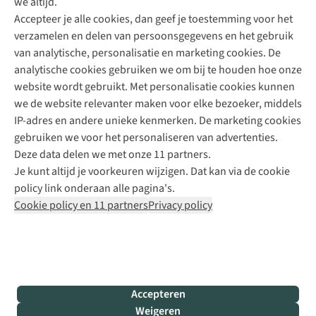
we altijd.
Accepteer je alle cookies, dan geef je toestemming voor het
+31 (0)85 888 50 88
verzamelen en delen van persoonsgegevens en het gebruik
+31 6 12 28 49 80
van analytische, personalisatie en marketing cookies. De
analytische cookies gebruiken we om bij te houden hoe onze
Contactformulier
website wordt gebruikt. Met personalisatie cookies kunnen
we de website relevanter maken voor elke bezoeker, middels
IP-adres en andere unieke kenmerken. De marketing cookies
Algeme
gebruiken we voor het personaliseren van advertenties.
voorwa
Deze data delen we met onze 11 partners.
|
Je kunt altijd je voorkeuren wijzigen. Dat kan via de cookie
Priva
policy link onderaan alle pagina's.
polic
Cookie policy en 11 partners
Privacy policy
|
Cook
polic
|
© 202
Accepteren
Bever
Weigeren
B.V. Al