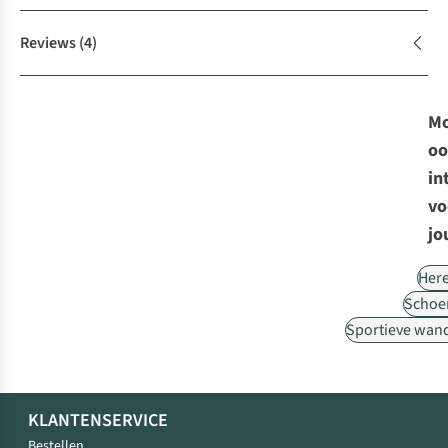
Reviews
(4)
Mo
oo
in
vo
jo
Her
Schoe
Sportieve wan
KLANTENSERVICE
Bestellen