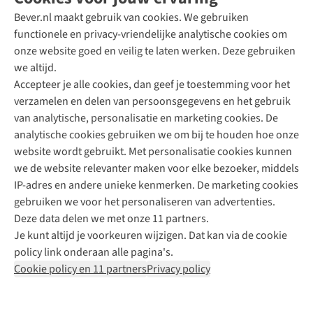
Bever.nl maakt gebruik van cookies. We gebruiken
functionele en privacy-vriendelijke analytische cookies om
onze website goed en veilig te laten werken. Deze gebruiken
Direct advies van een Buitenexpert
we altijd.
Accepteer je alle cookies, dan geef je toestemming voor het
+31 (0)85 888 50 88
verzamelen en delen van persoonsgegevens en het gebruik
+31 6 12 28 49 80
van analytische, personalisatie en marketing cookies. De
analytische cookies gebruiken we om bij te houden hoe onze
Contactformulier
website wordt gebruikt. Met personalisatie cookies kunnen
we de website relevanter maken voor elke bezoeker, middels
IP-adres en andere unieke kenmerken. De marketing cookies
Algeme
gebruiken we voor het personaliseren van advertenties.
voorwa
Deze data delen we met onze 11 partners.
|
Je kunt altijd je voorkeuren wijzigen. Dat kan via de cookie
Priva
policy link onderaan alle pagina's.
polic
Cookie policy en 11 partners
Privacy policy
|
Cook
polic