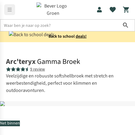
Sho
Back to school
deals!
Broeken
Wandelbroeken
Arc'teryx
Gamma Broek
9 review
Veelzijdige en robuuste softshellbroek met stretch en
weerbestendigheid, perfect voor klimmen en
outdooravonturen.
Net binnen