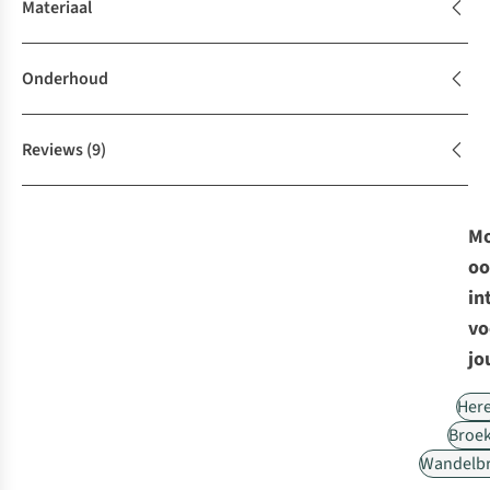
Materiaal
Onderhoud
Reviews
(9)
Mo
oo
in
vo
jo
Her
Broe
Wandelb