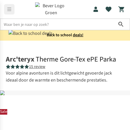
Sho
Back to school
deals!
Jassen
Winterjassen
Arc'teryx
Therme Gore-Tex ePE Parka
15 review
Voor alpine avonturen is dit lichtgewicht gevoerde jack
ideaal door de warmte en beschermende prestaties.
Sale