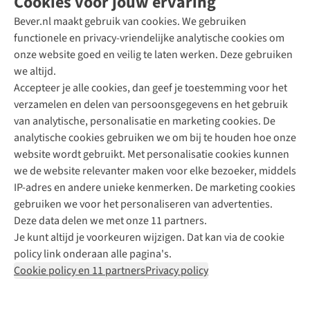
Cookies voor jouw ervaring
Bever.nl maakt gebruik van cookies. We gebruiken
functionele en privacy-vriendelijke analytische cookies om
onze website goed en veilig te laten werken. Deze gebruiken
Direct advies van een Buitenexpert
we altijd.
Accepteer je alle cookies, dan geef je toestemming voor het
+31 (0)85 888 50 88
verzamelen en delen van persoonsgegevens en het gebruik
+31 6 12 28 49 80
van analytische, personalisatie en marketing cookies. De
analytische cookies gebruiken we om bij te houden hoe onze
Contactformulier
website wordt gebruikt. Met personalisatie cookies kunnen
we de website relevanter maken voor elke bezoeker, middels
IP-adres en andere unieke kenmerken. De marketing cookies
Algeme
gebruiken we voor het personaliseren van advertenties.
voorwa
Deze data delen we met onze 11 partners.
|
Je kunt altijd je voorkeuren wijzigen. Dat kan via de cookie
Priva
policy link onderaan alle pagina's.
polic
Cookie policy en 11 partners
Privacy policy
|
Cook