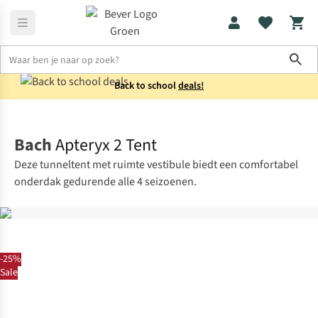
Sho
Back to school
deals!
Tenten
2-persoons
Bach
Apteryx 2 Tent
Deze tunneltent met ruimte vestibule biedt een comfortabel
onderdak gedurende alle 4 seizoenen.
-25%
Sale