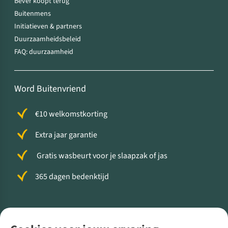
Bever koopt terug
Buitenmens
Initiatieven & partners
Duurzaamheidsbeleid
FAQ: duurzaamheid
Word Buitenvriend
€10 welkomstkorting
Extra jaar garantie
Gratis wasbeurt voor je slaapzak of jas
365 dagen bedenktijd
Volg ons voor meer Buiten