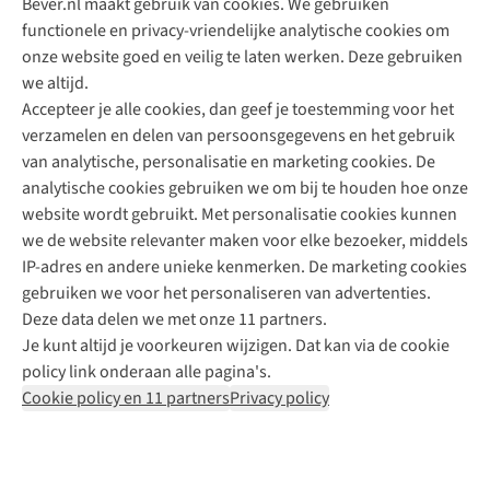
Bever.nl maakt gebruik van cookies. We gebruiken
functionele en privacy-vriendelijke analytische cookies om
onze website goed en veilig te laten werken. Deze gebruiken
Direct advies van een Buitenexpert
we altijd.
Accepteer je alle cookies, dan geef je toestemming voor het
+31 (0)85 888 50 88
verzamelen en delen van persoonsgegevens en het gebruik
+31 6 12 28 49 80
van analytische, personalisatie en marketing cookies. De
analytische cookies gebruiken we om bij te houden hoe onze
Contactformulier
website wordt gebruikt. Met personalisatie cookies kunnen
we de website relevanter maken voor elke bezoeker, middels
IP-adres en andere unieke kenmerken. De marketing cookies
Algeme
gebruiken we voor het personaliseren van advertenties.
voorwa
Deze data delen we met onze 11 partners.
|
Je kunt altijd je voorkeuren wijzigen. Dat kan via de cookie
Priva
policy link onderaan alle pagina's.
polic
Cookie policy en 11 partners
Privacy policy
|
Cook
polic
|