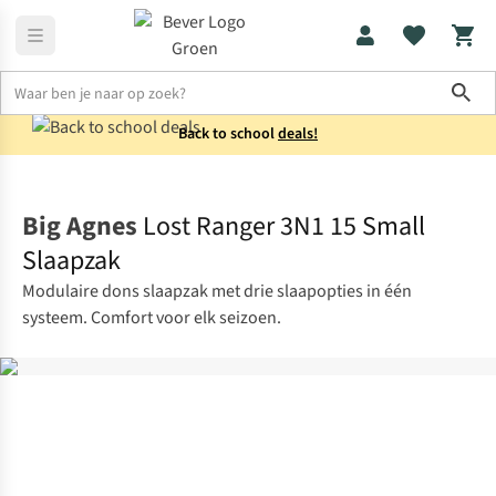
Sho
Back to school
deals!
Slaapzakken
Donzen slaapzakken
Big Agnes
Lost Ranger 3N1 15 Small
Slaapzak
Modulaire dons slaapzak met drie slaapopties in één
systeem. Comfort voor elk seizoen.