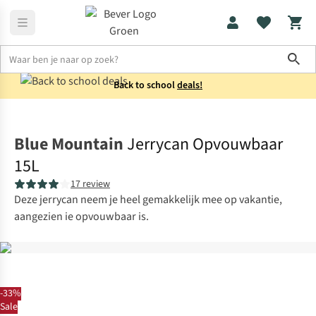
Sho
Back to school
deals!
Koken
Jerrycans
Blue Mountain
Jerrycan Opvouwbaar
15L
17 review
Deze jerrycan neem je heel gemakkelijk mee op vakantie,
aangezien ie opvouwbaar is.
-33%
Sale