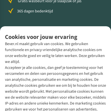
Gratis wasbeurt voor je slaapzak of jas
365 dagen bedenktijd
Volg ons voor meer Buiten
Cookies voor jouw ervaring
Bever.nl maakt gebruik van cookies. We gebruiken
functionele en privacy-vriendelijke analytische cookies om
onze website goed en veilig te laten werken. Deze gebruiken
Direct advies van een Buitenexpert
we altijd.
Accepteer je alle cookies, dan geef je toestemming voor het
+31 (0)85 888 50 88
verzamelen en delen van persoonsgegevens en het gebruik
+31 6 12 28 49 80
van analytische, personalisatie en marketing cookies. De
analytische cookies gebruiken we om bij te houden hoe onze
Contactformulier
website wordt gebruikt. Met personalisatie cookies kunnen
we de website relevanter maken voor elke bezoeker, middels
IP-adres en andere unieke kenmerken. De marketing cookies
Algeme
gebruiken we voor het personaliseren van advertenties.