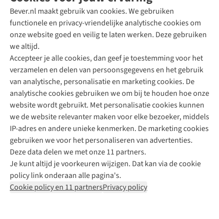
Bever.nl maakt gebruik van cookies. We gebruiken
functionele en privacy-vriendelijke analytische cookies om
onze website goed en veilig te laten werken. Deze gebruiken
Direct advies van een Buitenexpert
we altijd.
Accepteer je alle cookies, dan geef je toestemming voor het
+31 (0)85 888 50 88
verzamelen en delen van persoonsgegevens en het gebruik
+31 6 12 28 49 80
van analytische, personalisatie en marketing cookies. De
analytische cookies gebruiken we om bij te houden hoe onze
Contactformulier
website wordt gebruikt. Met personalisatie cookies kunnen
we de website relevanter maken voor elke bezoeker, middels
IP-adres en andere unieke kenmerken. De marketing cookies
Algeme
gebruiken we voor het personaliseren van advertenties.
voorwa
Deze data delen we met onze 11 partners.
|
Je kunt altijd je voorkeuren wijzigen. Dat kan via de cookie
Priva
policy link onderaan alle pagina's.
polic
Cookie policy en 11 partners
Privacy policy
|
Cook
polic