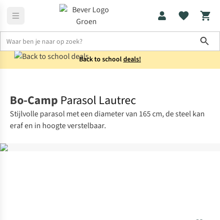
Sho
Back to school
deals!
Kampeermeubels
Parasols
Bo-Camp
Parasol Lautrec
Stijlvolle parasol met een diameter van 165 cm, de steel kan
eraf en in hoogte verstelbaar.