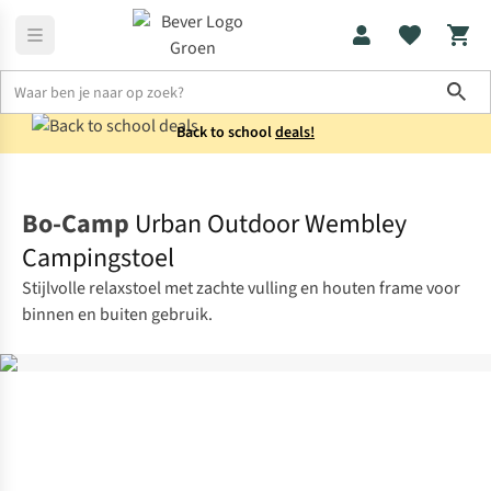
Sho
Back to school
deals!
Kampeermeubels
Stoelen
Bo-Camp
Urban Outdoor Wembley
Campingstoel
Stijlvolle relaxstoel met zachte vulling en houten frame voor
binnen en buiten gebruik.