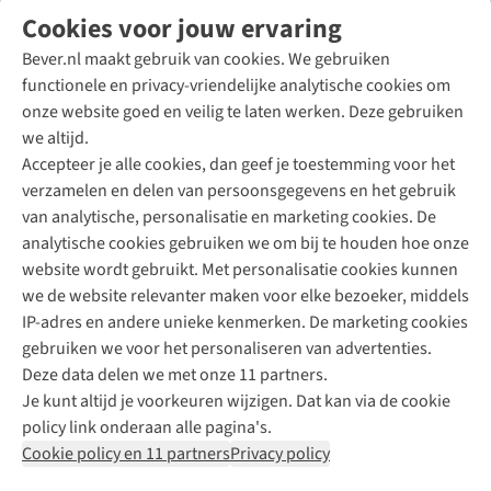
Volg ons voor meer Buiten
Cookies voor jouw ervaring
Bever.nl maakt gebruik van cookies. We gebruiken
functionele en privacy-vriendelijke analytische cookies om
onze website goed en veilig te laten werken. Deze gebruiken
Direct advies van een Buitenexpert
we altijd.
Accepteer je alle cookies, dan geef je toestemming voor het
+31 (0)85 888 50 88
verzamelen en delen van persoonsgegevens en het gebruik
+31 6 12 28 49 80
van analytische, personalisatie en marketing cookies. De
analytische cookies gebruiken we om bij te houden hoe onze
Contactformulier
website wordt gebruikt. Met personalisatie cookies kunnen
we de website relevanter maken voor elke bezoeker, middels
IP-adres en andere unieke kenmerken. De marketing cookies
Algeme
gebruiken we voor het personaliseren van advertenties.
voorwa
Deze data delen we met onze 11 partners.
|
Je kunt altijd je voorkeuren wijzigen. Dat kan via de cookie
Priva
policy link onderaan alle pagina's.
polic
Cookie policy en 11 partners
Privacy policy
|